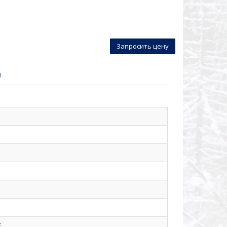
Запросить цену
и
E