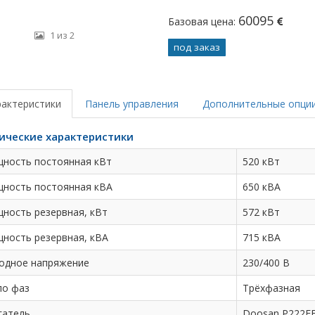
60095
Базовая цена:
1 из 2
под заказ
рактеристики
Панель управления
Дополнительные опци
ические характеристики
ность постоянная кВт
520 кВт
ность постоянная кВА
650 кВА
ность резервная, кВт
572 кВт
ность резервная, кВА
715 кВА
одное напряжение
230/400 В
ло фаз
Трёхфазная
гатель
Doosan P222F