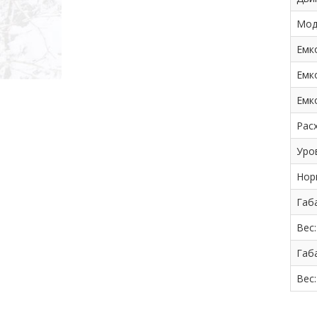
Мод
Емк
Емк
Емк
Рас
Уро
Нор
Габа
Вес
Габа
Вес: