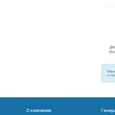
Ди
Elc
Обра
не яв
О компании
Генер