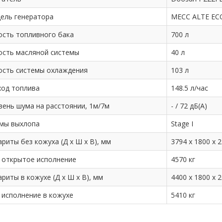
ель генератора
MECC ALTE ECO
ость топливного бака
700 л
ость масляной системы
40 л
ость системы охлаждения
103 л
ход топлива
148.5 л/час
вень шума на расстоянии, 1м/7м
- / 72 дБ(А)
мы выхлопа
Stage I
риты без кожуха (Д х Ш х В), мм
3794 х 1800 х 
: открытое исполнение
4570 кг
риты в кожухе (Д х Ш х В), мм
4400 x 1800 x 
 исполнение в кожухе
5410 кг