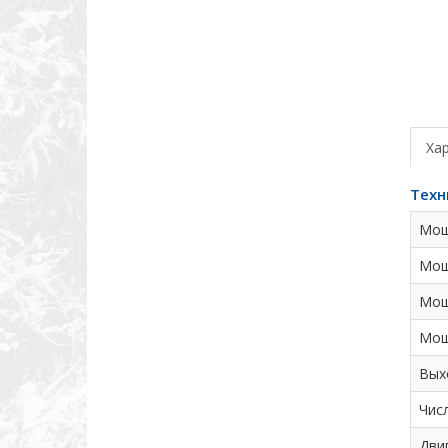
Ха
Техн
Мощ
Мощ
Мощ
Мощ
Вых
Чис
Дви