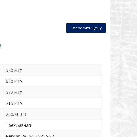
Запросить цену
и
520 кВт
650 кВА
572 кВт
715 кВА
230/400 В
Трёхфазная
Perkins 2806A-E18TAG2