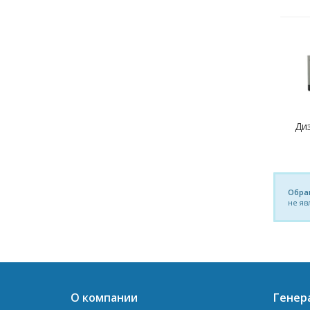
Ди
Обра
не яв
О компании
Генер