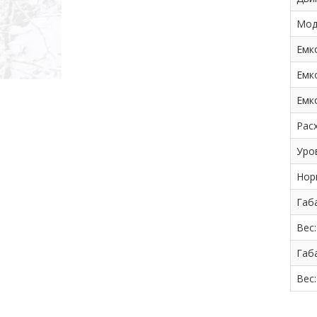
Мод
Емк
Емк
Емк
Рас
Уро
Нор
Габа
Вес
Габа
Вес: