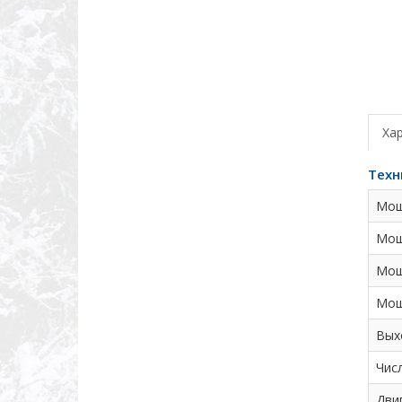
Ха
Техн
Мощ
Мощ
Мощ
Мощ
Вых
Чис
Дви