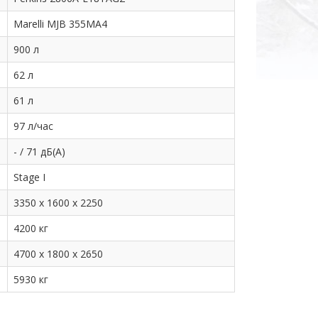
Marelli MJB 355MA4
900 л
62 л
61 л
97 л/час
- / 71 дБ(А)
Stage I
3350 x 1600 x 2250
4200 кг
4700 x 1800 x 2650
5930 кг