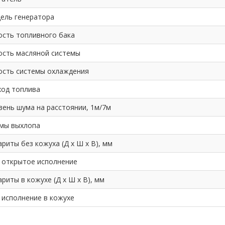
ель генератора
ость топливного бака
ость масляной системы
ость системы охлаждения
ход топлива
вень шума на расстоянии, 1м/7м
мы выхлопа
риты без кожуха (Д х Ш х В), мм
: открытое исполнение
риты в кожухе (Д х Ш х В), мм
 исполнение в кожухе