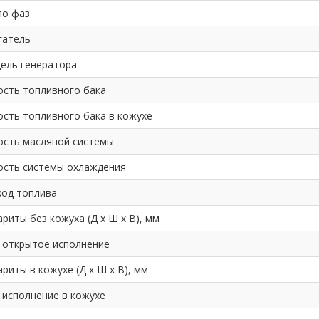
ло фаз
гатель
ель генератора
ость топливного бака
ость топливного бака в кожухе
ость масляной системы
ость системы охлаждения
ход топлива
риты без кожуха (Д х Ш х В), мм
: открытое исполнение
риты в кожухе (Д х Ш х В), мм
 исполнение в кожухе