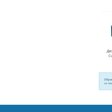
Ди
C
Обра
не яв