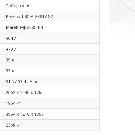
Трёхфазная
Perkins 1506A-E88TAG2
Marelli MJB250LB4
464 л
473 л
39 л
33 л
31.5 / 53.4 л/час
2662 х 1030 х 1760
1964 кг
3964 х 1210 х 1867
2368 кг