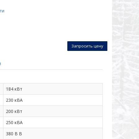
ти
Запросить цену
и
184 кВт
230 кВА
200 кВт
250 кВА
380 В В