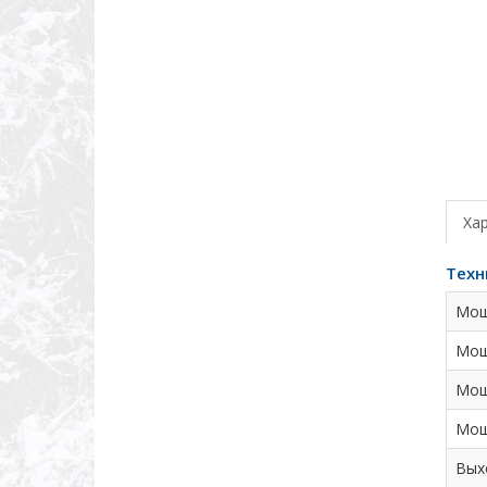
Ха
Техн
Мощ
Мощ
Мощ
Мощ
Вых