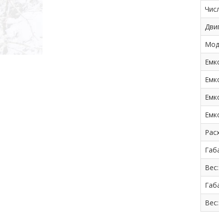
Чис
Дви
Мод
Емк
Емк
Емк
Емк
Рас
Габа
Вес
Габа
Вес: