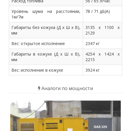
Расход топлива
56 / 65 л/час
Уровень шума на расстоянии,
78 / 71 дБ(А)
1м/7м
Габариты без кожуха (Д х Ш х В),
3135 х 1100 х
мм
2129
Вес: открытое исполнение
2347 кг
Габариты в кожухе (Д х Ш х В),
4254 х 1424 х
мм
2215
Вес: исполнение в кожухе
3924 кг
Аналоги по мощности