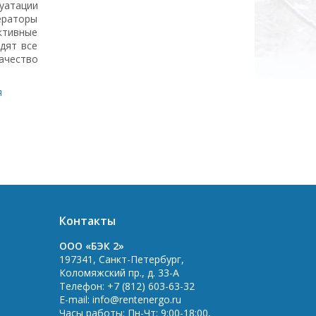
уатации
ераторы
ктивные
дят все
ачество
я
Контакты
OOO «БЭК 2»
197341
,
Санкт-Петербург
,
Коломяжский пр., д. 33-А
Телефон:
+7 (812) 603-63-32
E-mail:
info@rentenergo.ru
Часы работы:
Пн-Чт: 9:00-18:00
,