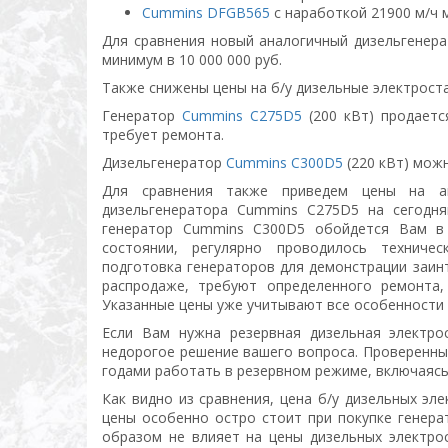
Cummins DFGB565
с наработкой 21900 м/ч м
Для сравнения новый аналогичный дизельгенер
минимум в 10 000 000 руб.
Также снижены цены на б/у дизельные электрост
Генератор
Cummins C275D5
(200 кВт) продаетс
требует ремонта.
Дизельгенератор
Cummins C300D5
(220 кВт) можн
Для сравнения также приведем цены на ан
дизельгенератора Cummins C275D5 на сегодня
генератор Cummins C300D5 обойдется Вам в 
состоянии, регулярно проводилось техниче
подготовка генераторов для демонстрации заин
распродаже, требуют определенного ремонта,
Указанные цены уже учитывают все особенности
Если Вам нужна резервная дизельная электро
недорогое решение вашего вопроса. Проверенны
годами работать в резервном режиме, включаясь
Как видно из сравнения, цена б/у дизельных эл
цены особенно остро стоит при покупке генера
образом не влияет на цены дизельных электрос