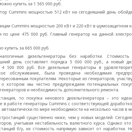
ожно купить за 1 565 000 руб.
атор Cummins мощностью 512 кВт на сегодняшний день обойде
анции Cummins мощностью 200 кВт и 220 кВт в шумозащитном к
я по цене 475 000 руб. Главный генератор на данной электро
о купить за 665 000 руб.
алогичные дизельгенераторы без наработки. Стоимость
шний день составляет порядка 5 000 000 руб., а новый ди
4 500 000 руб. Все дизельные генераторы в удовлетвори
ское обслуживание, была проведена необходимая предпр
тересованным покупателям. Некоторые из генераторов, участв
 о котором мы честно предупреждаем потенциальных покуп
 генераторов и необходимость дополнительного ремонта.
станция, то покупка ненового дизельгенератора – это идеа
е в работе генераторы Cummins c соответствующей доработко
 автоматически по мере необходимости на несколько часов в м
ектростанций существенно ниже, чем у новых моделей. Сегодн
торов, учитывая нестабильность валютного курса. Однако это
танций б/у, их стоимость напрямую зависит от наработки. Н