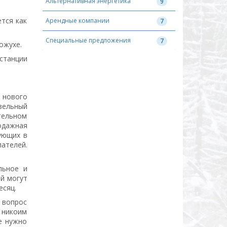
Альтернативная энергетика
9
тся как
Арендные компании
7
Специальные предложения
7
ожухе.
станции
 нового
зельный
тельном
одажная
ующих в
ателей.
льное и
й могут
есяц.
я вопрос
 никоим
е нужно