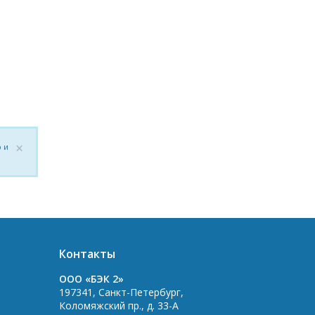
×
 и
Контакты
OOO «БЭК 2»
197341
,
Санкт-Петербург
,
Коломяжский пр., д. 33-А