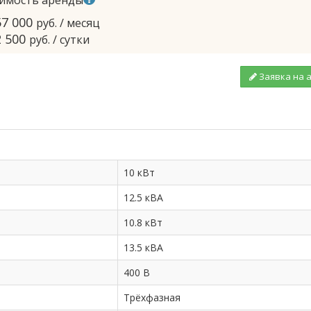
имость аренды
57 000
руб. / месяц
2 500
руб. / сутки
Заявка на 
10 кВт
12.5 кВА
10.8 кВт
13.5 кВА
400 В
Трёхфазная