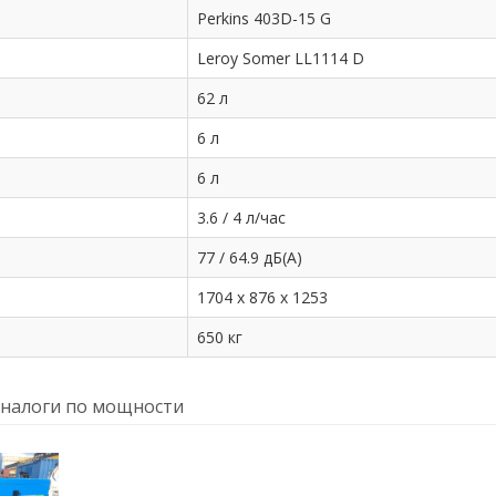
Perkins 403D-15 G
Leroy Somer LL1114 D
62 л
6 л
6 л
3.6 / 4 л/час
77 / 64.9 дБ(А)
1704 x 876 x 1253
650 кг
налоги по мощности