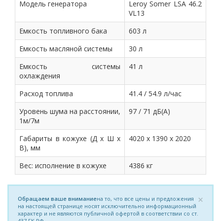
Модель генератора
Leroy Somer LSA 46.2
VL13
Емкость топливного бака
603 л
Емкость масляной системы
30 л
Емкость системы
41 л
охлаждения
Расход топлива
41.4 / 54.9 л/час
Уровень шума на расстоянии,
97 / 71 дБ(А)
1м/7м
Габариты в кожухе (Д х Ш х
4020 x 1390 x 2020
В), мм
Вес: исполнение в кожухе
4386 кг
×
Обращаем ваше внимание
на то, что все цены и предложения
на настоящей странице носят исключительно информационный
характер и не являются публичной офертой в соответствии со ст.
437 ГК РФ.