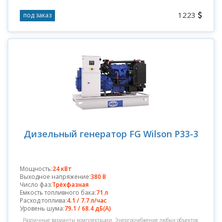
1223
под заказ
Дизельный генератор FG Wilson P33-3
Мощность:
24 кВт
Выходное напряжение:
380 В
Число фаз:
Трёхфазная
Емкость топливного бака:
71 л
Расход топлива:
4.1 / 7.7 л/час
Уровень шума:
79.1 / 68.4 дБ(А)
Различные варианты комплектации. Энергоснабжение любых объектов.