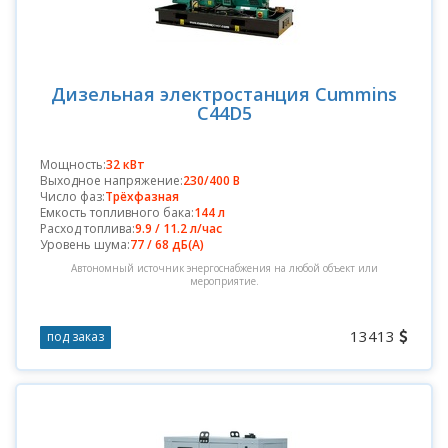
Дизельная электростанция Cummins
C44D5
Мощность:
32 кВт
Выходное напряжение:
230/400 В
Число фаз:
Трёхфазная
Емкость топливного бака:
144 л
Расход топлива:
9.9 / 11.2 л/час
Уровень шума:
77 / 68 дБ(А)
Автономный источник энергоснабжения на любой объект или
мероприятие.
13413
под заказ