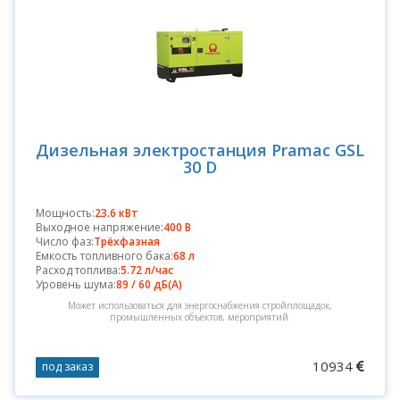
Дизельная электростанция Pramac GSL
30 D
Мощность:
23.6 кВт
Выходное напряжение:
400 В
Число фаз:
Трёхфазная
Емкость топливного бака:
68 л
Расход топлива:
5.72 л/час
Уровень шума:
89 / 60 дБ(А)
Может использоваться для энергоснабжения стройплощадок,
промышленных объектов, мероприятий.
10934
под заказ