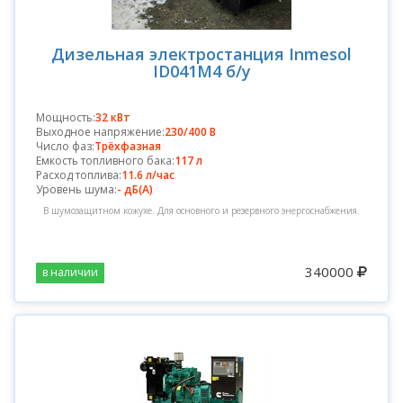
Дизельная электростанция Inmesol
ID041M4 б/у
Мощность:
32 кВт
Выходное напряжение:
230/400 В
Число фаз:
Трёхфазная
Емкость топливного бака:
117 л
Расход топлива:
11.6 л/час
Уровень шума:
- дБ(А)
В шумозащитном кожухе. Для основного и резервного энергоснабжения.
340000
в наличии