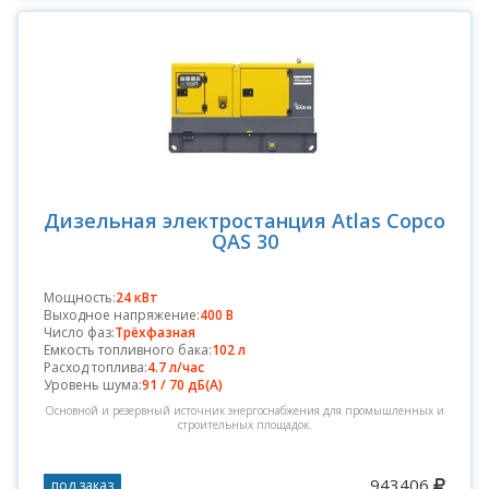
Дизельная электростанция Atlas Copco
QAS 30
Мощность:
24 кВт
Выходное напряжение:
400 В
Число фаз:
Трёхфазная
Емкость топливного бака:
102 л
Расход топлива:
4.7 л/час
Уровень шума:
91 / 70 дБ(А)
Основной и резервный источник энергоснабжения для промышленных и
строительных площадок.
943406
под заказ