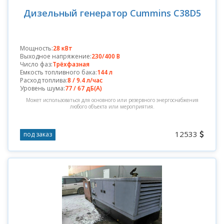
Дизельный генератор Cummins C38D5
Мощность:
28 кВт
Выходное напряжение:
230/400 В
Число фаз:
Трёхфазная
Емкость топливного бака:
144 л
Расход топлива:
8 / 9.4 л/час
Уровень шума:
77 / 67 дБ(А)
Может использоваться для основного или резервного энергоснабжения
любого объекта или мероприятия.
12533
под заказ