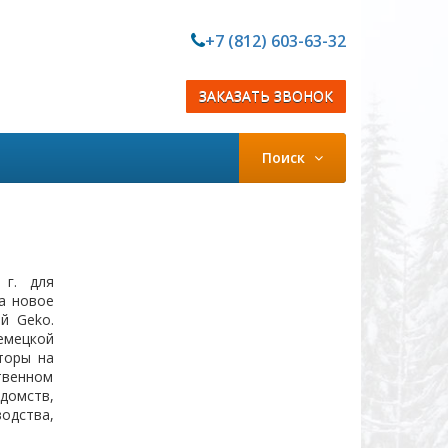
+7 (812) 603-63-32
ЗАКАЗАТЬ ЗВОНОК
Поиск
 г. для
а новое
й Geko.
емецкой
торы на
твенном
домств,
одства,