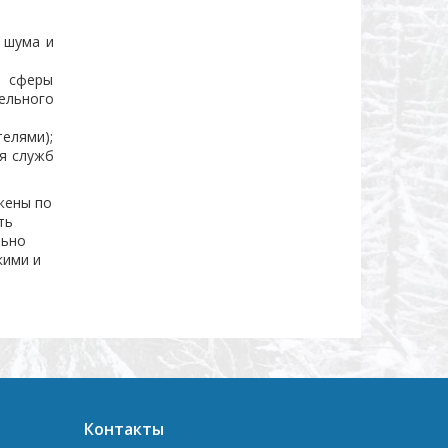
м шума и
я сферы
ельного
телями);
я служб
жены по
ть
льно
кими и
Контакты