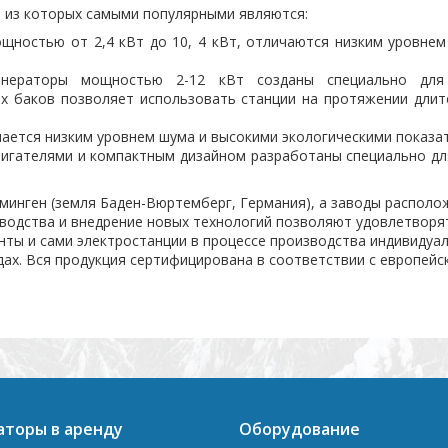
, из которых самыми популярными являются:
ощностью от 2,4 кВт до 10, 4 кВт, отличаются низким уровне
 генераторы мощностью 2-12 кВт созданы специально дл
х баков позволяет использовать станции на протяжении длит
ичается низким уровнем шума и высокими экологическими показа
игателями и компактным дизайном разработаны специально дл
минген (земля Баден-Вюртемберг, Германия), а заводы располо
зводства и внедрение новых технологий позволяют удовлетворя
енты и сами электростанции в процессе производства индивидуа
дах. Вся продукция сертифицирована в соответствии с европейс
аторы в аренду
Оборудование