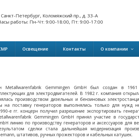
. Санкт-Петербург, Коломяжский пр., д. 33-А
асы работы: Пн-Чт: 9:00-18:00, Пт: 9:00-17:00
СМР
Освещение
Контакты
О компании
н Metallwarenfabrik Gemmingen GmbH был создан в 1961
плектующих для электродвигателей. В 1982 г. компания открыл
нялась производством дизельных и бензиновых электростанци
ы на поставку генераторов выполнялись только для нужд н
1990-е гг. концерн получил разрешение экспортировать генера
tallwarenfabrik Gemmingen GmbH принял участие в государс
GmbH линию по производству генераторов и аксессуаров для ве
езультатом сделки стала дальнейшая модернизация произв
semann, штативов, ручных прожекторов и кабельных катушек.