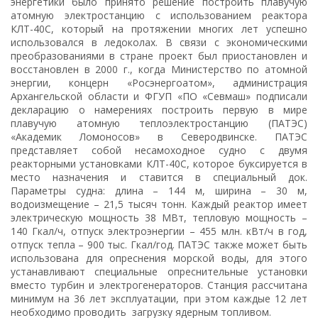
энергетики было принято решение построить плавучую
атомную электростанцию с использованием реактора
КЛТ-40С, который на протяжении многих лет успешно
использовался в ледоколах. В связи с экономическими
преобразованиями в стране проект был приостановлен и
восстановлен в 2000 г., когда Министерство по атомной
энергии, концерн «Росэнергоатом», администрация
Архангельской области и ФГУП «ПО «Севмаш» подписали
декларацию о намерениях построить первую в мире
плавучую атомную теплоэлектростанцию (ПАТЭС)
«Академик Ломоносов» в Северодвинске. ПАТЭС
представляет собой несамоходное судно с двумя
реакторными установками КЛТ-40С, которое буксируется в
место назначения и ставится в специальный док.
Параметры судна: длина – 144 м, ширина – 30 м,
водоизмещение – 21,5 тысяч тонн. Каждый реактор имеет
электрическую мощность 38 МВт, тепловую мощность –
140 Гкал/ч, отпуск электроэнергии – 455 млн. кВт/ч в год,
отпуск тепла – 900 тыс. Гкал/год. ПАТЭС также может быть
использована для опреснения морской воды, для этого
устанавливают специальные опреснительные установки
вместо турбин и электрогенераторов. Станция рассчитана
минимум на 36 лет эксплуатации, при этом каждые 12 лет
необходимо проводить загрузку ядерным топливом.