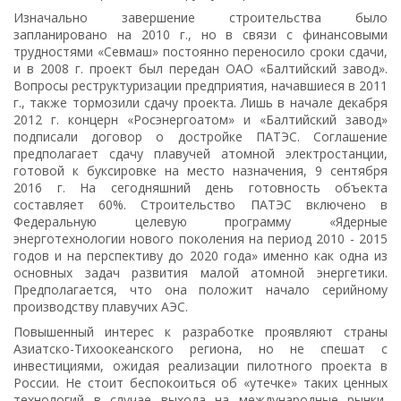
Изначально завершение строительства было
запланировано на 2010 г., но в связи с финансовыми
трудностями «Севмаш» постоянно переносило сроки сдачи,
и в 2008 г. проект был передан ОАО «Балтийский завод».
Вопросы реструктуризации предприятия, начавшиеся в 2011
г., также тормозили сдачу проекта. Лишь в начале декабря
2012 г. концерн «Росэнергоатом» и «Балтийский завод»
подписали договор о достройке ПАТЭС. Соглашение
предполагает сдачу плавучей атомной электростанции,
готовой к буксировке на место назначения, 9 сентября
2016 г. На сегодняшний день готовность объекта
составляет 60%. Строительство ПАТЭС включено в
Федеральную целевую программу «Ядерные
энерготехнологии нового поколения на период 2010 - 2015
годов и на перспективу до 2020 года» именно как одна из
основных задач развития малой атомной энергетики.
Предполагается, что она положит начало серийному
производству плавучих АЭС.
Повышенный интерес к разработке проявляют страны
Азиатско-Тихоокеанского региона, но не спешат с
инвестициями, ожидая реализации пилотного проекта в
России. Не стоит беспокоиться об «утечке» таких ценных
технологий в случае выхода на международные рынки,