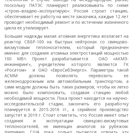
поскольку ПАТЭС планируют реализовывать по схеме
«строю–владею–эксплуатирую»: Россия строит станцию,
обеспечивает ее работу на месте заказчика, каждые 12 лет
проводит необходимый ремонт и по истечении жизненного
цикла ее утилизирует.
Большие надежды малая атомная энергетика возлагает на
реактор СВБР-100 на быстрых нейтронах со свинцово-
висмутовым теплоносителем, который предназначен
именно для создания атомных электростанций мощностью
100 МВт. Проект разрабатывается ОАО «АКМЭ-
инжиниринг», учредителем которого являются ГК
«Росатом» и ОАО «ЕвроСибЭнерго». Параметры такой
АСММ должны позволять перевозить ее
железнодорожным или автомобильным транспортом, а
сами модули должны быть таких размеров, чтобы их легко
можно было компоновать, создавая станцию любой
необходимой мощности. Пока проект находится на научно-
исследовательской стадии, закончить его разработку
планируется в 2015-2016 гг., а серийное производство
запустят в 2019 г. Стоит отметить, что Россия имеет опыт
создания и эксплуатации свинцово-висмутовых
теплоносителей, не имеющих аналогов за рубежом.
Например, США пока только пытаются освоить эту