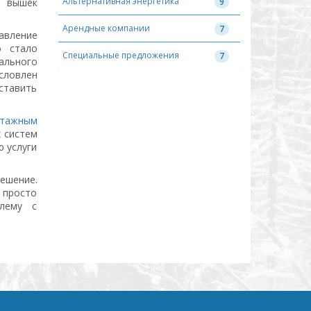
Альтернативная энергетика
у вышек
9
Арендные компании
7
вление
о стало
Специальные предложения
7
ального
словлен
ставить
нтажным
 систем
ю услуги
решение.
 просто
блему с