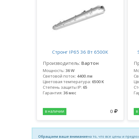
Стронг IP65 36 Вт 6500К
Производитель:
Вартон
Пр
Мощность:
36 W
Мо
Световой поток:
4400 лм
Св
Цветовая температура:
6500 K
Цв
Степень защиты IP:
65
Ст
Гарантия:
36 мес
Га
0
в наличии
в
Обращаем ваше внимание
на то, что все цены и пред