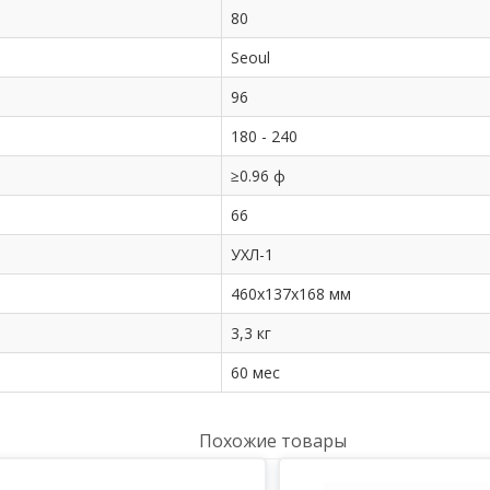
80
Seoul
96
180 - 240
≥0.96 ф
66
УХЛ-1
460х137х168 мм
3,3 кг
60 мес
Похожие товары