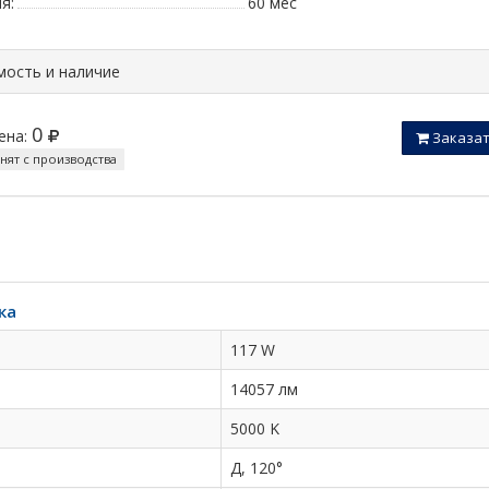
я:
60 мес
мость и наличие
0
ена:
Заказа
снят с производства
ка
117 W
14057 лм
5000 K
Д, 120°