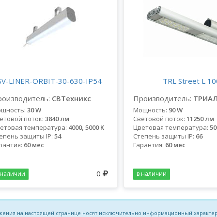
SV-LINER-ORBIT-30-630-IP54
TRL Street L 10
оизводитель:
СВТехникс
Производитель:
ТРИА
щность:
30 W
Мощность:
90 W
етовой поток:
3840 лм
Световой поток:
11250 лм
етовая температура:
4000, 5000 K
Цветовая температура:
50
епень защиты IP:
54
Степень защиты IP:
66
рантия:
60 мес
Гарантия:
60 мес
0
 наличии
в наличии
ложения на настоящей странице носят исключительно информационный характер