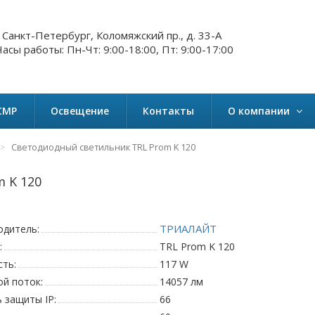
. Санкт-Петербург, Коломяжский пр., д. 33-А
асы работы: Пн-Чт: 9:00-18:00, Пт: 9:00-17:00
СМР
Освещение
Контакты
О компании
Светодиодный светильник TRL Prom K 120
 K 120
ТРИАЛАЙТ
одитель:
:
TRL Prom K 120
ть:
117 W
ой поток:
14057 лм
 защиты IP:
66