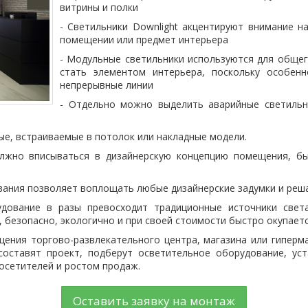
витрины и полки
- Светильники Downlight акцентируют внимание н
помещении или предмет интерьера
- Модульные светильники используются для обще
стать элементом интерьера, поскольку особен
непрерывные линии
- Отдельно можно выделить аварийные светильн
ые, встраиваемые в потолок или накладные модели.
лжно вписываться в дизайнерскую концепцию помещения, бы
ания позволяет воплощать любые дизайнерские задумки и реша
удование в разы превосходит традиционные источники свет
), безопасно, экологично и при своей стоимости быстро окупаетс
ения торгово-развлекательного центра, магазина или гиперм
составят проект, подберут осветительное оборудование, ус
осетителей и ростом продаж.
Оставить заявку на монтаж